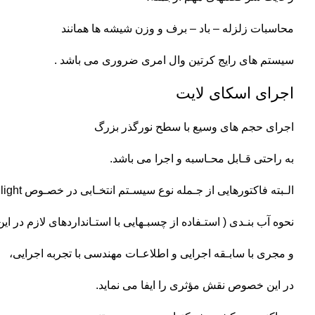
محاسبات زلزله – باد – برف و وزن شیشه ها همانند
سیستم های رایج کرتین وال امری ضروری می باشد .
اجرای اسکای لایت
اجرای حجم های وسیع با سطح نورگذر بزرگ
به راحتی قـابل محـاسبه و اجرا می باشد.
الـبته فاکتورهایی از جـمله نوع سیسـتم انتخـابی در خصـوص Sky light،
نحوه آب بنـدی ( استـفاده از چسبـهایی با استـانداردهای لازم در 
و مجری با سابـقه اجرایی و اطلاعـات مهندسی با تجربه اجرایی،
در این خصوص نقش مؤثری را ایفا می نماید.