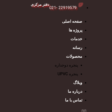
دفتر مرکزی
22919579 -021
صفحه اصلی
جستجو
پروژه ها
برای دیدن نوشته هایی که دنبال آن هستید تایپ کنید.
خدمات
رسانه
محصولات
پنجره دوجداره
پنجره UPVC
وبلاگ
درباره ما
تماس با ما