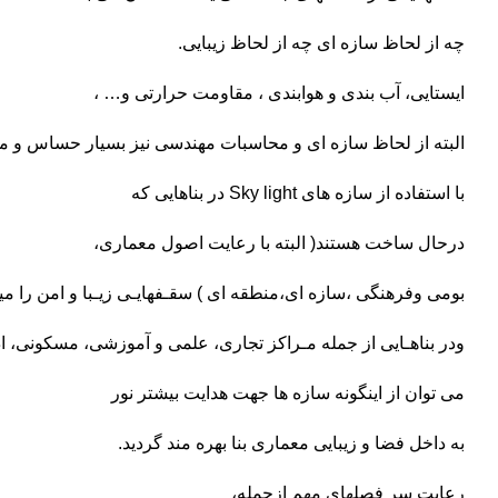
چه از لحاظ سازه ای چه از لحاظ زیبایی.
ایستایی، آب بندی و هوابندی ، مقاومت حرارتی و… ،
البته از لحاظ سازه ای و محاسبات مهندسی نیز بسیار حساس و مه
با استفاده از سازه های Sky light در بناهایی که
درحال ساخت هستند( البته با رعایت اصول معماری،
بومی وفرهنگی ،سازه ای،منطقه ای ) سقـفهایـی زیـبا و امن را میتـ
ودر بناهـایی از جمله مـراکز تجاری، علمی و آموزشی، مسکونی، ا
می توان از اینگونه سازه ها جهت هدایت بیشتر نور
به داخل فضا و زیبایی معماری بنا بهره مند گردید.
رعایت سر فصلهای مهم ازجمله،